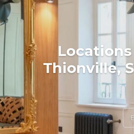
Locations
Thionville,
E