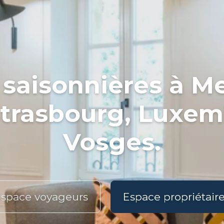
 saisonnières à Me
 Strasbourg, Luxem
Vosges.
space voyageurs
Espace propriétair