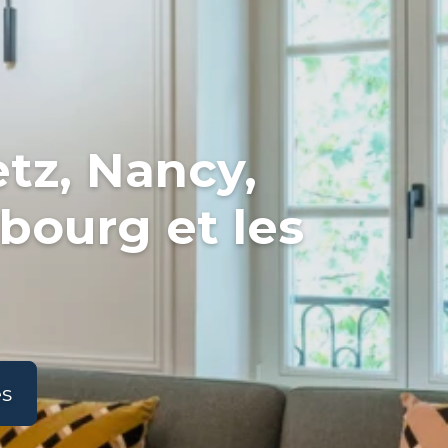
tz, Nancy,
bourg et les
es