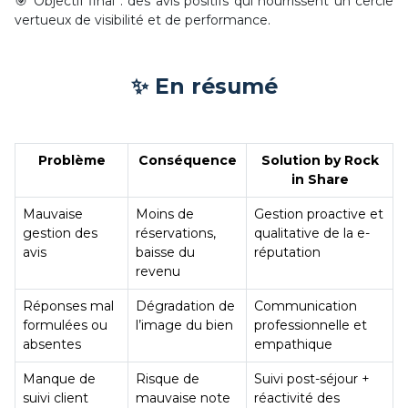
🎯 Objectif final : des avis positifs qui nourrissent un cercle
vertueux de visibilité et de performance.
✨ En résumé
Problème
Conséquence
Solution by Rock
in Share
Mauvaise
Moins de
Gestion proactive et
gestion des
réservations,
qualitative de la e-
avis
baisse du
réputation
revenu
Réponses mal
Dégradation de
Communication
formulées ou
l’image du bien
professionnelle et
absentes
empathique
Manque de
Risque de
Suivi post-séjour +
suivi client
mauvaise note
réactivité des